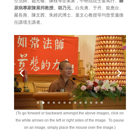
空法師、趙元修、陳樸等企業家，中研院院士葉篤行、
糖
尿病專家
陳展邦教授、胡乃元、
白先勇、于丹、龍應台、
嚴長壽、陳文茜、朱經武博士、葉文心教授等均曾受邀擔
任講壇主講者。
(To go forward or backward amongst the above images, click on
the white arrows on the left or right sides of the image. To pause
on an image, simply place the mouse over the image.)