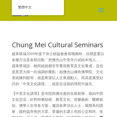
繁體中文
Chung Mei Cultural Seminars
趙辜懷箴2009年接下休士頓協會會長職務時，目標是要以
各種方法及各類活動「把佛光山中美寺介紹給本地人」。
趙辜懷箴說，她與姐姐都非常重視教育及文化養成，這也
是星雲大師一向強調的重點；如佛光山擁有佛學院、文化
美術陳列館等，就是希望以人文來感動人。而高度廣受好
評的「中美文化講壇」，就是在這樣的理想中誕生。
【中美文化講壇】是寺院與佛光會的全新創舉，藉由中西
文化交流，針對時事財經、教育文化、音樂藝術、醫療新
知、佛學人生等各方面，邀請各界頂尖人士，展開系列講
座，能利益所有的大眾。受邀的主講人包括心定和尚、依